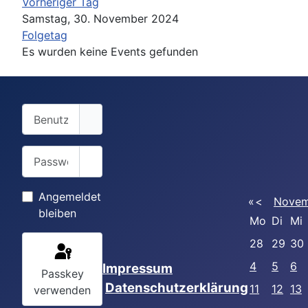
Vorheriger Tag
Samstag, 30. November 2024
Folgetag
Es wurden keine Events gefunden
Benutzername
Passwort
Passwort anzeigen
Angemeldet
«
<
Novem
bleiben
Mo
Di
Mi
28
29
30
4
5
6
Impressum
Passkey
Datenschutzerklärung
11
12
13
verwenden