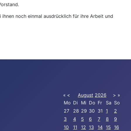
Vorstand.
 ihnen noch einmal ausdrücklich für ihre Arbeit und
«
<
August
2026
>
»
Mo
Di
Mi
Do
Fr
Sa
So
27
28
29
30
31
1
2
3
4
5
6
7
8
9
10
11
12
13
14
15
16